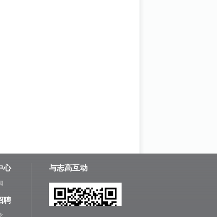
中心
与志高互动
闻
招聘
念