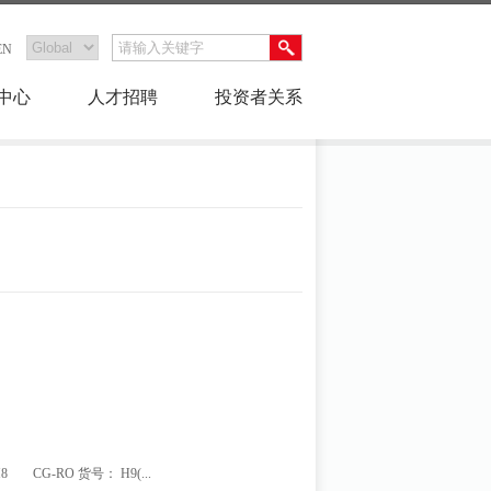
EN
中心
人才招聘
投资者关系
8
CG-RO 货号： H9(...