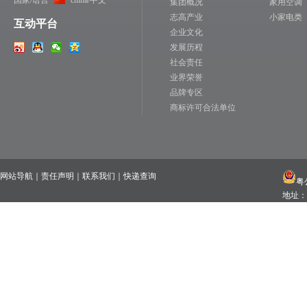
国家/语言
china/中文
集团概况
家用空调
志高产业
小家电类
互动平台
企业文化
发展历程
社会责任
业界荣誉
品牌专区
商标许可合法单位
网站导航
｜
责任声明
｜
联系我们
｜
快递查询
粤公
地址：