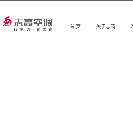
首 页
关于志高