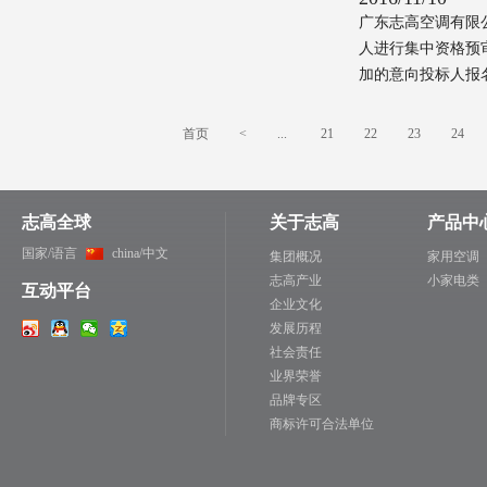
广东志高空调有限公
人进行集中资格预
加的意向投标人报名登
首页
<
...
21
22
23
24
志高全球
关于志高
产品中
国家/语言
china/中文
集团概况
家用空调
志高产业
小家电类
互动平台
企业文化
发展历程
社会责任
业界荣誉
品牌专区
商标许可合法单位