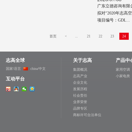
广东立德咨询有限
拟对“2020年志
项目编号：GDL...
首页
<
...
21
22
23
24
志高全球
关于志高
产品中
国家/语言
china/中文
集团概况
家用空调
志高产业
小家电类
互动平台
企业文化
发展历程
社会责任
业界荣誉
品牌专区
商标许可合法单位