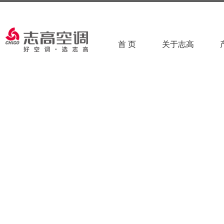
首 页
关于志高