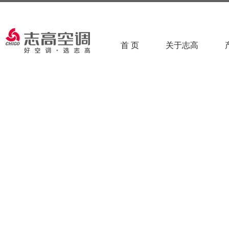
首 页
关于志高