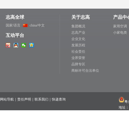
志高全球
关于志高
产品中
国家/语言
china/中文
集团概况
家用空调
志高产业
小家电类
互动平台
企业文化
发展历程
社会责任
业界荣誉
品牌专区
商标许可合法单位
网站导航
｜
责任声明
｜
联系我们
｜
快递查询
粤公
地址：