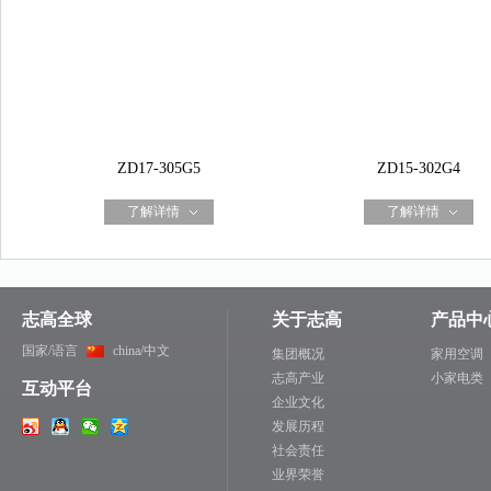
ZD17-305G5
ZD15-302G4
了解详情
了解详情
志高全球
关于志高
产品中
国家/语言
china/中文
集团概况
家用空调
志高产业
小家电类
互动平台
企业文化
发展历程
社会责任
业界荣誉