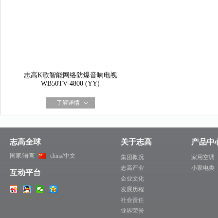
志高K歌智能网络防爆音响电视
WB50TV-4800 (YY)
了解详情
志高全球
关于志高
产品中
国家/语言
china/中文
集团概况
家用空调
志高产业
小家电类
互动平台
企业文化
发展历程
社会责任
业界荣誉