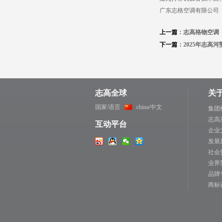
广东志格空调有限公司
上一篇
：志高格物空调
下一篇
：2025年志高河
志高全球
关
国家/语言
china/中文
集团
志高
互动平台
企业
发展
社会
业界
品牌
商标