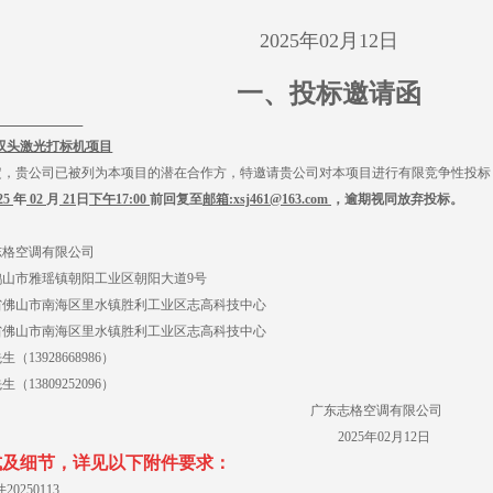
2025年
02
月
12
日
一、投标邀请函
双头激光打标机项目
定，贵公司已被列为本项目的潜在合作方，特邀请贵公司对本项目进行有限竞争性投标
25
年
02
月
21
日
下午
17:00
前回复至
邮箱
:xsj461@163.com
，逾期视同放弃投标。
志格空调有限公司
山市雅瑶镇朝阳工业区朝阳大道9号
省佛山市南海区里水镇胜利工业区志高科技中心
省佛山市南海区里水镇胜利工业区志高科技中心
13928668986）
13809252096）
广东志格空调有限公司
2025
年
02
月
12
日
式及细节，详见以下附件要求：
250113