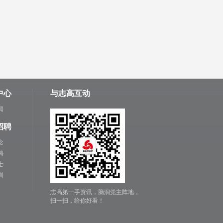
中心
与志高互动
闻
招聘
念
聘
士
训
志高第一手资讯，脑洞党主阵地，
扫一扫，给你好看！