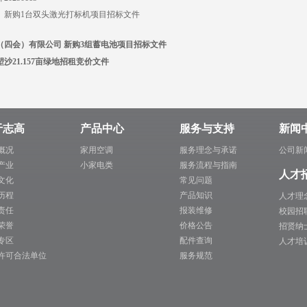
 新购1台双头激光打标机项目招标文件
（四会）有限公司 新购3组蓄电池项目招标文件
塱沙21.157亩绿地招租竞价文件
于志高
产品中心
服务与支持
新闻
概况
家用空调
服务理念与承诺
公司新
产业
小家电类
服务流程与指南
人才
文化
常见问题
历程
产品知识
人才理
责任
报装维修
校园招
荣誉
价格公告
招贤纳
专区
配件查询
人才培
许可合法单位
服务规范