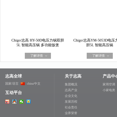
Chigo/志高 HY-50D电压力锅双胆
Chigo/志高YM-5053D电
5L 智能高压锅 多功能饭煲
胆5L 智能高压锅
了解详情
了解详情
志高全球
关于志高
产品中
国家/语言
china/中文
集团概况
家用空调
志高产业
小家电类
互动平台
企业文化
发展历程
社会责任
业界荣誉