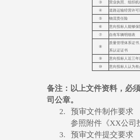
③
营业执照、组织机
④
道路运输经营许可
⑤
物流责任险
⑥
意向投标人能够保
⑦
自有车辆明细表
质量管理体系证书
⑧
系认证证书
⑨
意向投标人近三年
⑩
意向投标人认为有
备注：以上文件资料，必
司公章。
2. 预审文件制作要求
参照附件《XX公司
3. 预审文件提交要求