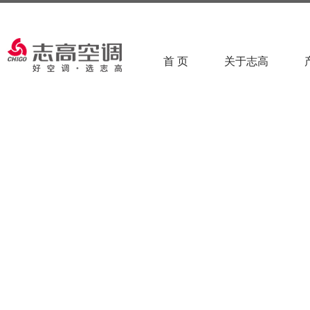
首 页
关于志高