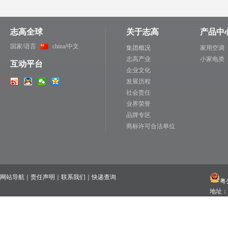
志高全球
关于志高
产品中
国家/语言
china/中文
集团概况
家用空调
志高产业
小家电类
互动平台
企业文化
发展历程
社会责任
业界荣誉
品牌专区
商标许可合法单位
网站导航
｜
责任声明
｜
联系我们
｜
快递查询
粤公
地址：