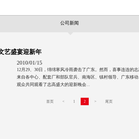
公司新闻
文艺盛宴迎新年
2010/01/15
12月29、30日，绵绵寒风冷雨袭击了广东。然而，喜事连连
来自各中心、配套厂和部队官兵、南海区、镇村领导、广东移动
观众共同观看了志高盛大的迎新晚会...
首页
<
1
2
>
尾页