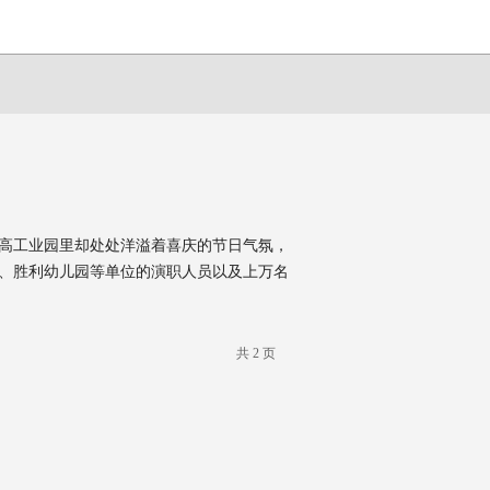
的志高工业园里却处处洋溢着喜庆的节日气氛，
、胜利幼儿园等单位的演职人员以及上万名
共 2 页