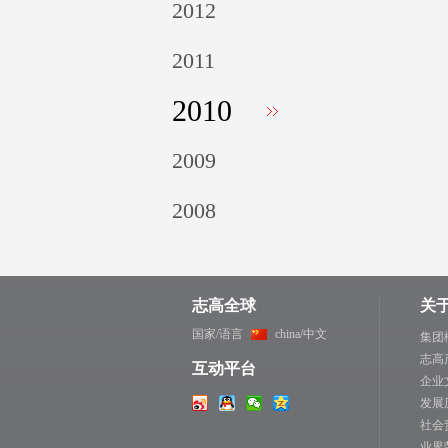
2012
2011
2010
2009
2008
志高全球
关
国家/语言
china/中文
集团
志高
互动平台
企业
发展
社会
业界