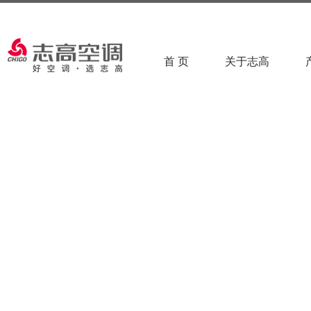
首 页
关于志高